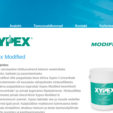
Avaleht
Teenusvaldkonnad
Kontakt
Kullerte
x Modified
rjeldus
 ainulaadne töötlusvahend betooni veekindlaks
ks, kaitseks ja parandamiseks.
dified võib paigaldada teise kihina Xypex Concentrate
evdamiseks või kasutada välispidiseks niiskustõkkeks.
ttena paigaldatuna tugevdab Xypex Modified keemiliselt
ncentrate’i ja annab tugevama lõpptulemuse. Niiskustõkke
iseks piisab ühest kihist Xypex Modified’st
emulsiooni asemel. Xypex takistab vee ja muude vedelike
mist igalt poolt. Katalüütilise reaktsiooni tulemusena tekib
tu kristalliline struktuur betooni ja teiste tsemendipõhiste
de poorides ja kapillaarpragudes.