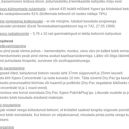
, basseinivees leiduva kloori, pidurivedeliku jt kemikaalide kahjuliku mõju eest.
avus külmumisele-sulamisele
– pärast 435 tsüklit mõõdeti Xypex’ga töödeldud bet
eks vastupidavuseks 91% (töötlemata betoonil oli vastav näitaja 78%)
ne joogiveega kokkupuutel
– ei ole mürgine, lubatud kasutada joogiveega
tuvatel pindadel (Eesti Tervisekaitseinspektsioon reg nr 742, 27.05.1999)
avus radiatsioonile
– 5,76 x 10 rad gammakiirgust ei tekita betoonis kahjustusi
usjuhend
 ettevalmistamine
v pind peab olema puhas – tsemendipiim, mustus, vana värv jm katted tuleb eema
imendumiseks peab pind olema avatud kapillaarsüsteemiga. Läikiv või õliga läbii
nd puhastada liivapritsi, survevee või soolhappelahusega.
de parandamine
gased liited, kahjutunud betoon raiuda lahti 37mm sügavuselt ja 25mm laiuselt.
da kiht Xypex Concentrate’i ja lasta kuivada 10 min. Täita süvend Dry-Pac’ga kasu
seks pneumaatilist tööriista või haamrit ja puitklotsi (Dry-Pac segatakse tükiliseks
oncentrate’st ja 1 osast veest).
voolava vee korral asendada Dry-Pac Xypex Patch&Plug’ga. Liikuvate vuukide ja 
iseks tuleb kasutada elastseid materjale.
i niisutamine
ab niisket veega küllastunud betooni, et kristallid saaksid tungida sügavale poori
vesi tuleb eemaldada. Kui betoon on väljakuivanud, niisutada pinda puhta veega k
iseni.
 segamine