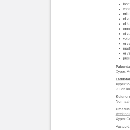
lase
vast
mitt
ei v
ei k
enne
ei v
võib
ei v
mad
ei v
püsi
Pakend
Xypex Mo
Ladusta
Xypex too
kui on la
Kulunor
Normaalt
Omadus
Veekindl
Xypex Co
Vastupid