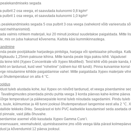
a pealekandmiseks segada
a pulbrit 2 osa veega, et saavutada kulunormi 0,8 kg/m²
a pulbrit 1 osa veega, et saavutada kulunormi 1,0 kg/m²
a pealekandmiseks segada 5 osa pulbrit 3 osa veega (vahekord võib varieeruda sõl
vast mehhanismist).
ada valmis rohkem materjali, kui 20 minuti jooksul suudetakse paigaldada. Mitte li
ule, mis on juba hakanud kõvenema. Kaitsta käsi kummikinnastega.
kandmine
da peale pooljäikade harjastega pintsliga, harjaga või spetsiaalse pihustiga. Katt
 ligikaudu 1,25mm paksuse kihina. Mitte kanda peale liiga paksu kihti. Vajadusel
a teine kiht (Xypex Concentrate või Xypex Modified). Teist kihti võib peale kanda, 
iht on tardunud, kuid veel “roheline” (vähem kui 48 tundi). Pinna kuivamise korral
kerge niisutamine kihtide paigaldamise vahel. Mitte paigaldada Xypex materjale vi
kui õhutemperatuur on alla 4 °C.
hooldus
ldust tuleb alustada kohe, kui Xypex on niivõrd tardunud, et veega piserdamine sed
. Tavatingimustes piserdada pindu puhta veega 3 korda päevas kahe-kolme päeva
Kõrge temperatuuri ja päikesepaiste korral tuleb niisutada sagedamini. Pindu tuleb 
, tuule, külmumise ja 48 tunni jooksul õhutemperatuuri langemise eest alla 2 °C. 
stallide tekkeks õhku. Seepärast ei tohi PVC-kaitsekile kasutamisel seda asetada o
 pinnale, vaid jätta õhuvahe.
serdamise asemel võib kasutada Xypex Gamma Cure’i.
reservuaare, veemahuteid, ujumisbasseine jms võib veega täita pärast kolmepäeva
ldust ja kõvendumist 12 päeva jooksul.