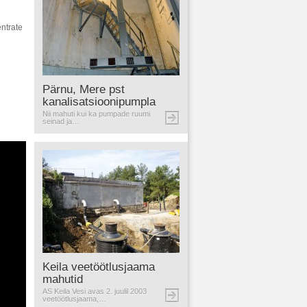
ntrate
Pärnu, Mere pst
kanalisatsioonipumpla
Nii mahuti kui ka pumpade ruumi
seinad ja…
Keila veetöötlusjaama
mahutid
AS Keila Vesi avas 2. juulil 2003
veetöötlusjaama,…