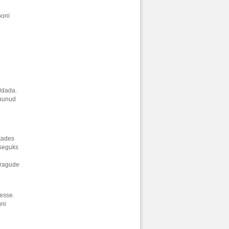
ooni
ldada.
mbunud
tades
 seguks
pragude
desse.
uni