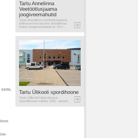
Tartu Annelinna
Veetöötlusjaama
joogiveemahutid
Tartu Annelinna veetöötlusjaama
tellimusel teostasime Annelinnas
kolme joogiveemahuti (a' 24 x…
 aasta,
Tartu Ülikooli spordihoone
Tartu Ülikooli Ujula tänava
spordihoone valmis 1982. aastal…
 koos
ine-