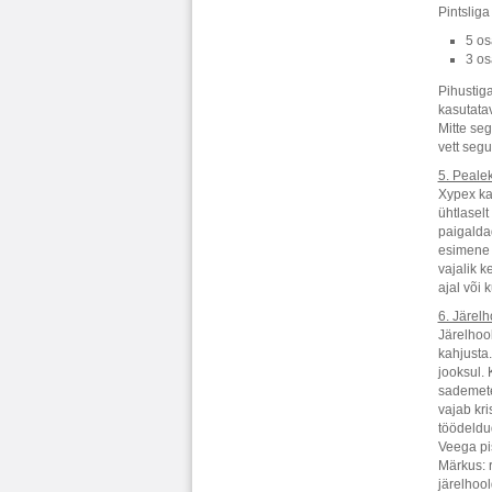
Pintslig
5 os
3 os
Pihustig
kasutata
Mitte seg
vett seg
5. Peale
Xypex kan
ühtlaselt
paigaldad
esimene k
vajalik 
ajal või 
6. Järel
Järelhoo
kahjusta
jooksul. 
sademete
vajab kri
töödeldud
Veega pi
Märkus: 
järelhoo