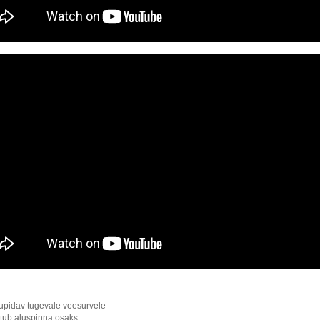
upidav tugevale veesurvele
ub aluspinna osaks