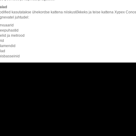
alad
dified kasutatakse ühekordse kattena niiskustõkkeks ja teise kattena Xypex Conce
gnevatel juhtudel:
rvuaarid
eepuhastid
elid ja metrood
rid
damendid
lad
isbasseinid