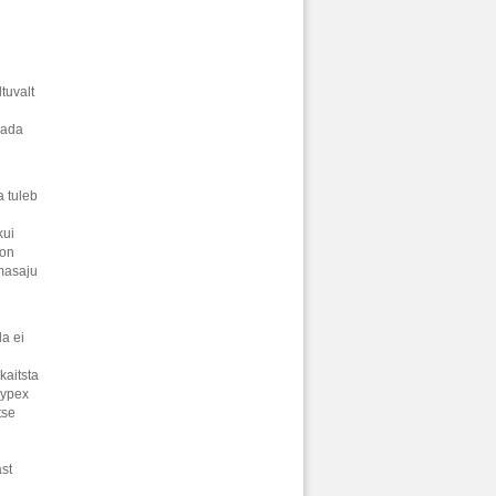
tuvalt
sada
a tuleb
kui
 on
hmasaju
a ei
kaitsta
Xypex
tse
st