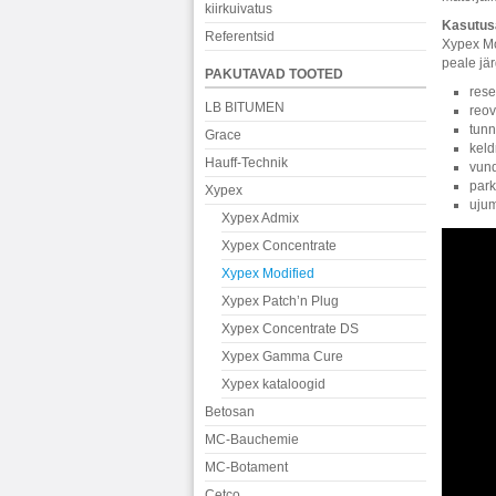
kiirkuivatus
Kasutus
Referentsid
Xypex Mo
peale jär
PAKUTAVAD TOOTED
rese
LB BITUMEN
reov
tunn
Grace
keld
Hauff-Technik
vun
park
Xypex
ujum
Xypex Admix
Xypex Concentrate
Xypex Modified
Xypex Patch’n Plug
Xypex Concentrate DS
Xypex Gamma Cure
Xypex kataloogid
Betosan
MC-Bauchemie
MC-Botament
Cetco