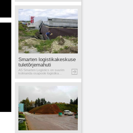
Smarten logistikakeskuse
tuletõrjemahuti
AS Smarten Logistics on suurim
kolmanda osapoole logistika…