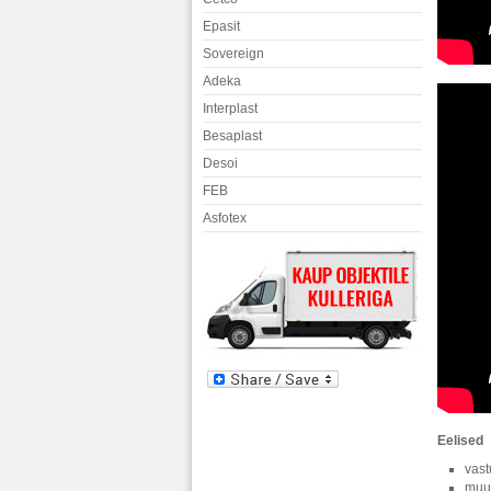
Epasit
Sovereign
Adeka
Interplast
Besaplast
Desoi
FEB
Asfotex
Eelised
vast
muut