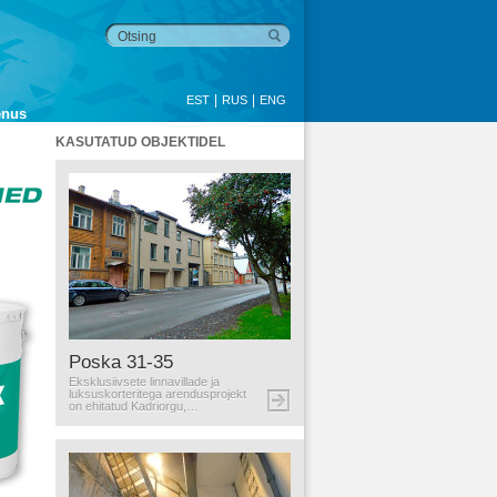
|
|
EST
RUS
ENG
enus
KASUTATUD OBJEKTIDEL
Poska 31-35
Eksklusiivsete linnavillade ja
luksuskorteritega arendusprojekt
on ehitatud Kadriorgu,…