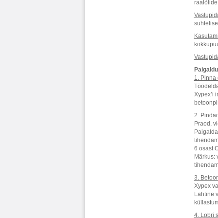
raalõlide
Vastupid
suhtelis
Kasutami
kokkupuu
Vastupid
Paigald
1. Pinna
Töödelda
Xypex’i 
betoonpi
2. Pinda
Praod, vi
Paigalda
tihendami
6 osast C
Märkus: 
tihendam
3. Betoon
Xypex vaj
Lahtine 
küllastum
4. Lobri