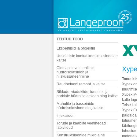
TEHTUD TÖÖD
Ekspertiisid ja projektid
Uusehitiste kaetud konstruktsioonide
kaitse
Xype
Olemasolevate ehitiste
hüdroisolatsioon ja
niiskussaneerimine
Toote ki
Raudbetooni remont ja kaitse
Xypex on
muutmise
Sildade, viaduktide, tunnelite ja
Xypex Mo
parklate hüdroisolatsioon ning kaitse
katte tug
Mahutite ja basseinide
Teise ka
hüdroisolatsioon ning kaitse
Xypex Co
paigaldam
Injektsioon
bituumen
Torude ja kaablite veetihedad
läbitungi
läbiviigud
lahustuma
Konstruktsioonide mikrolaine
materjali