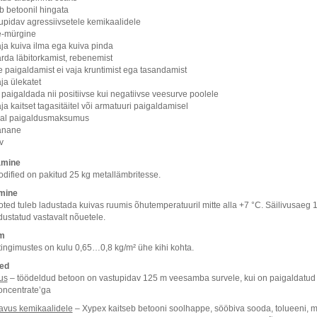
b betoonil hingata
upidav agressiivsetele kemikaalidele
e-mürgine
aja kuiva ilma ega kuiva pinda
arda läbitorkamist, rebenemist
 paigaldamist ei vaja kruntimist ega tasandamist
aja ülekatet
 paigaldada nii positiivse kui negatiivse veesurve poolele
aja kaitset tagasitäitel või armatuuri paigaldamisel
al paigaldusmaksumus
anane
v
amine
dified on pakitud 25 kg metallämbritesse.
mine
ted tuleb ladustada kuivas ruumis õhutemperatuuril mitte alla +7 °C. Säilivusaeg 1
dustatud vastavalt nõuetele.
m
ingimustes on kulu 0,65…0,8 kg/m² ühe kihi kohta.
ed
us
– töödeldud betoon on vastupidav 125 m veesamba survele, kui on paigaldatud
ncentrate’ga
avus kemikaalidele
– Xypex kaitseb betooni soolhappe, sööbiva sooda, tolueeni, m